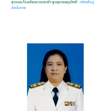
สุวรรณ โรงเรียนบางปลาม้า”สูงสุมารผดุงวิทย์”
คลิกเพื่อดู
อัลบั้มภาพ