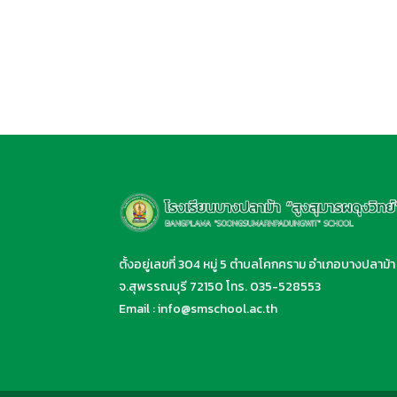
ตั้งอยู่เลขที่ 304 หมู่ 5 ตำบลโคกคราม อำเภอบางปลาม้า
จ.สุพรรณบุรี 72150 โทร.
035-528553
Email :
info@smschool.ac.th