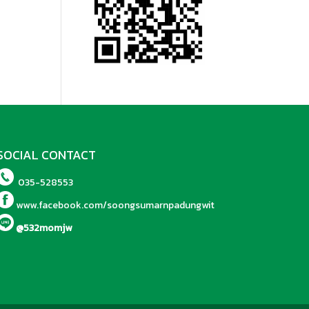
SOCIAL CONTACT
035-528553
www.facebook.com/soongsumarnpadungwit
@532momjw