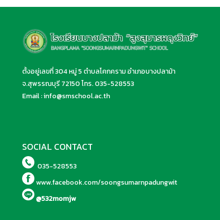
ตั้งอยู่เลขที่ 304 หมู่ 5 ตำบลโคกคราม อำเภอบางปลาม้า
จ.สุพรรณบุรี 72150 โทร.
035-528553
Email :
info@smschool.ac.th
SOCIAL CONTACT
035-528553
www.facebook.com/soongsumarnpadungwit
@532momjw