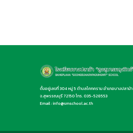
ตั้งอยู่เลขที่ 304 หมู่ 5 ตำบลโคกคราม อำเภอบางปลาม้า
จ.สุพรรณบุรี 72150 โทร.
035-528553
Email :
info@smschool.ac.th