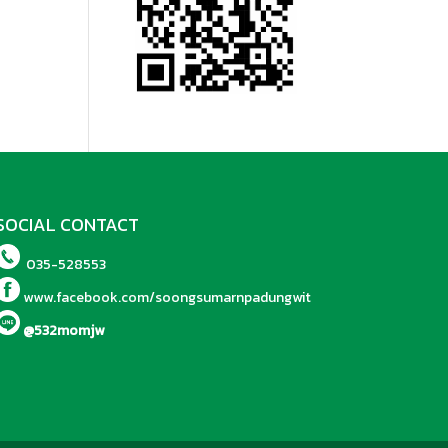
SOCIAL CONTACT
035-528553
www.facebook.com/soongsumarnpadungwit
@532momjw