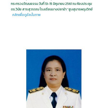
กระทรวงวัฒนธรรม วันที่ 13-15 มิถุนายน 2561 ณ ห้องประชุม
ดร.วินัย สารสุวรรณ โรงเรียนบางปลาม้า “สูงสุมารผดุงวิทย์
คลิกเพื่อดูอัลบั้มภาพ