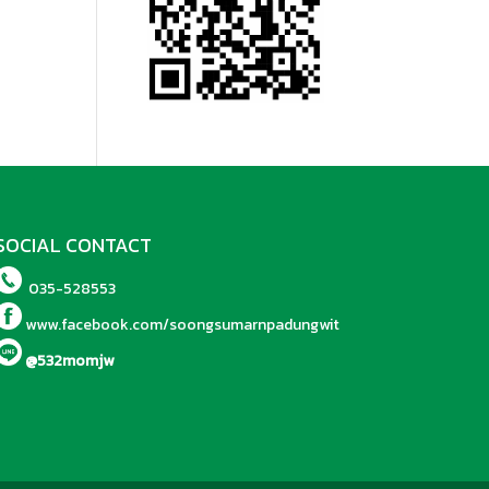
SOCIAL CONTACT
035-528553
www.facebook.com/soongsumarnpadungwit
@532momjw