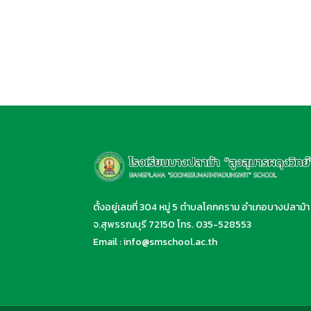
ตั้งอยู่เลขที่ 304 หมู่ 5 ตำบลโคกคราม อำเภอบางปลาม้า
จ.สุพรรณบุรี 72150 โทร.
035-528553
Email :
info@smschool.ac.th