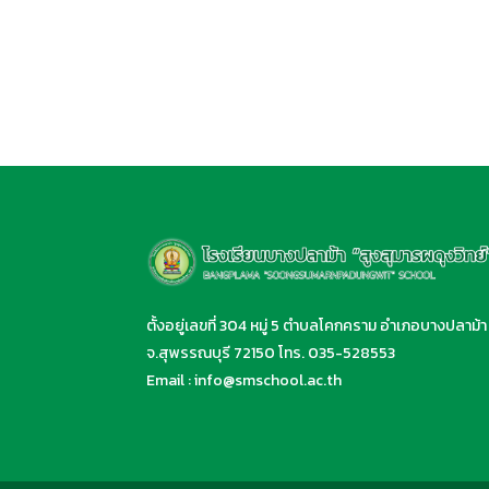
ตั้งอยู่เลขที่ 304 หมู่ 5 ตำบลโคกคราม อำเภอบางปลาม้า
จ.สุพรรณบุรี 72150 โทร.
035-528553
Email :
info@smschool.ac.th