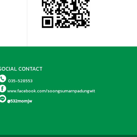
SOCIAL CONTACT
035-528553
www.facebook.com/soongsumarnpadungwit
@532momjw