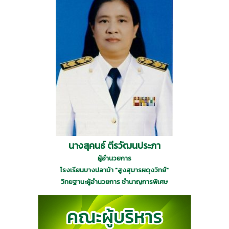
นางสุคนธ์ ตีรวัฒนประภา
ผู้อำนวยการ
โรงเรียนบางปลาม้า "สูงสุมารผดุงวิทย์"
วิทยฐานะผู้อำนวยการ ชำนาญการพิเศษ