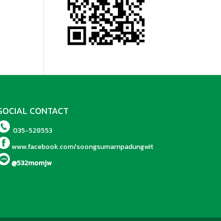
SOCIAL CONTACT
035-528553
www.facebook.com/soongsumarnpadungwit
@532momjw