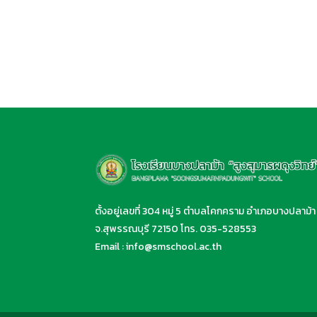
ตั้งอยู่เลขที่ 304 หมู่ 5 ตำบลโคกคราม อำเภอบางปลาม้า
จ.สุพรรณบุรี 72150 โทร.
035-528553
Email :
info@smschool.ac.th