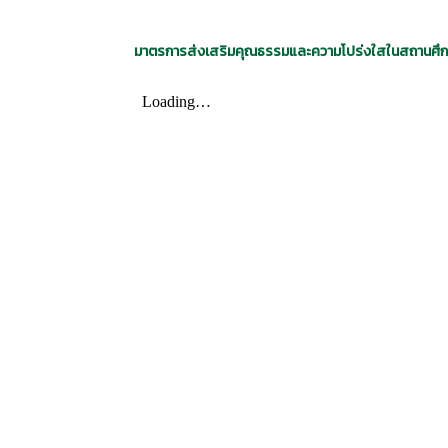
มาตรการส่งเสริมคุณธรรมและความโปร่งใสในสถานศึ