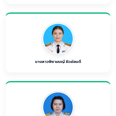
นางสาวพิชามนญ์ ผิวอ่อนดี