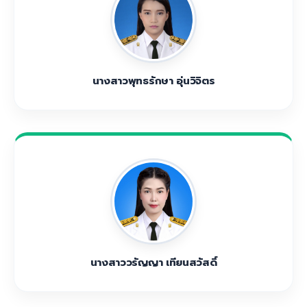
นางสาวพุทธรักษา อุ่นวิจิตร
นางสาววรัญญา เทียนสวัสดิ์