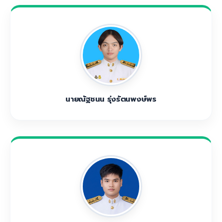
นายณัฐชนน รุ่งรัตนพงษ์พร