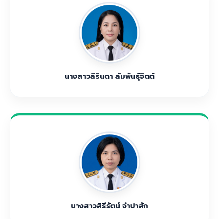
นางสาวสิรินดา สัมพันธุ์จิตต์
นางสาวสิรีรัตน์ จำปาสัก