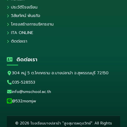
ประวัติโรงเรียน
วิสัยทัศน์ พันธกิจ
โครงสร้างการบริหารงาน
ITA ONLINE
ติดต่อเรา
ติดต่อเรา
304 หมู่ 5 ต.โคกคราม อ.บางปลาม้า จ.สุพรรณบุรี 72150
035-528553
info@smschool.ac.th
@532momjw
© 2026 โรงเรียนบางปลาม้า "สูงสุมารผดุงวิทย์". All Rights