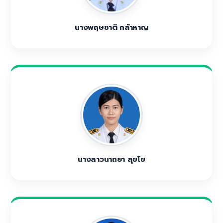
นางพฤษชาติ กล้าหาญ
นางสาวนาถยา สุขโข