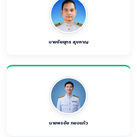
นายชัยยุทธ สุขหาญ
นายพรชัย ทองแก้ว