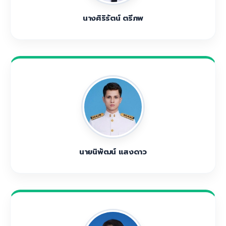
นางศิริรัตน์ ตรีภพ
นายนิพัฒน์ แสงดาว