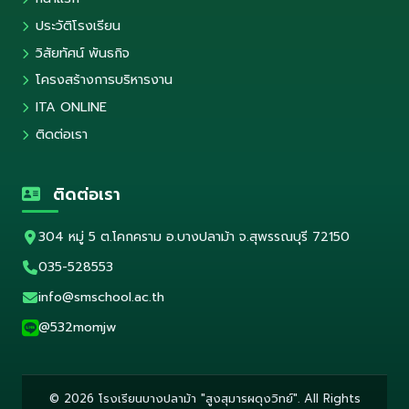
ประวัติโรงเรียน
วิสัยทัศน์ พันธกิจ
โครงสร้างการบริหารงาน
ITA ONLINE
ติดต่อเรา
ติดต่อเรา
304 หมู่ 5 ต.โคกคราม อ.บางปลาม้า จ.สุพรรณบุรี 72150
035-528553
info@smschool.ac.th
@532momjw
© 2026 โรงเรียนบางปลาม้า "สูงสุมารผดุงวิทย์". All Rights