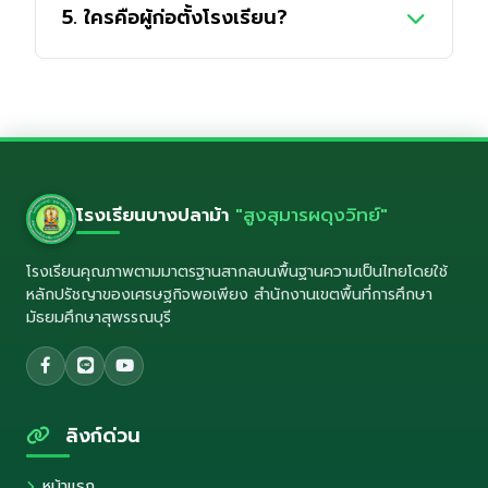
5. ใครคือผู้ก่อตั้งโรงเรียน?
- โทรศัพท์: 035-528553
- อีเมล: info@smschool.ac.th
- LINE Official: @532momjw
- Facebook:
โรงเรียนก่อตั้งโดย ขุนสูงสุมารเขต (เพล จุลโพธิ์)
โรงเรียนบางปลาม้า "สูงสุมารผดุง
วิทย์"
อดีตกำนันตำบลจระเข้ใหญ่ เมื่อปี พ.ศ. 2471
โรงเรียนบางปลาม้า
"สูงสุมารผดุงวิทย์"
โรงเรียนคุณภาพตามมาตรฐานสากลบนพื้นฐานความเป็นไทยโดยใช้
หลักปรัชญาของเศรษฐกิจพอเพียง สำนักงานเขตพื้นที่การศึกษา
มัธยมศึกษาสุพรรณบุรี
ลิงก์ด่วน
หน้าแรก