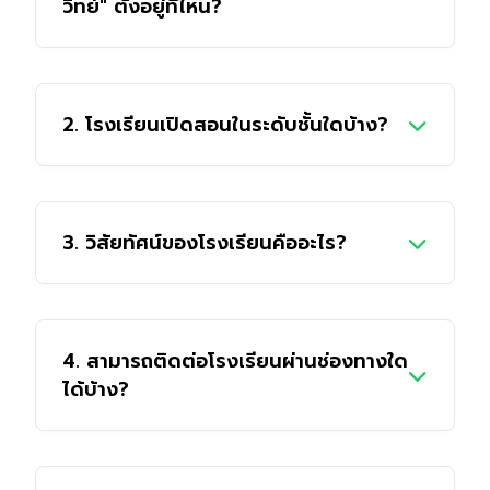
วิทย์" ตั้งอยู่ที่ไหน?
โรงเรียนตั้งอยู่ที่ 304 หมู่ 5 ตำบลโคกคราม
2. โรงเรียนเปิดสอนในระดับชั้นใดบ้าง?
อำเภอบางปลาม้า จังหวัดสุพรรณบุรี รหัส
ไปรษณีย์ 72150
โรงเรียนเปิดทำการเรียนการสอนในระดับชั้น
3. วิสัยทัศน์ของโรงเรียนคืออะไร?
มัธยมศึกษาตอนต้น (ม.1 - ม.3) และระดับชั้น
มัธยมศึกษาตอนปลาย (ม.4 - ม.6) แบบสหศึกษา
(รับทั้งนักเรียนชายและหญิง)
"โรงเรียนคุณภาพตามมาตรฐานสากลบนพื้นฐาน
4. สามารถติดต่อโรงเรียนผ่านช่องทางใด
ความเป็นไทยโดยใช้หลักปรัชญาของเศรษฐกิจพอ
ได้บ้าง?
เพียง"
สามารถติดต่อได้หลายช่องทาง ได้แก่: