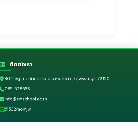
ับครู
ติดต่อเรา
พิเศษ
304 หมู่ 5 ต.โคกคราม อ.บางปลาม้า จ.สุพรรณบุรี 72150
R)
035-528553
5
info@smschool.ac.th
ร
@532momjw