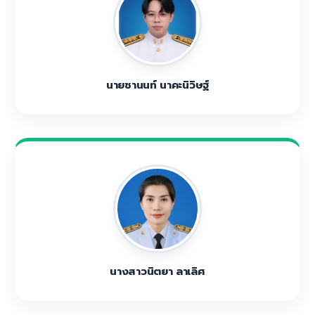
นายชานนท์ นาคะนิวิษฐ์
นางสาวนิตยา ลาเลิศ