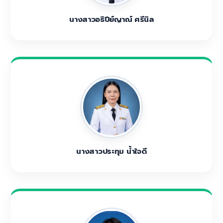
นางสาวอธิปีย์ญาณ์ ศรีนิล
นางสาวประทุม น้ำใจดี