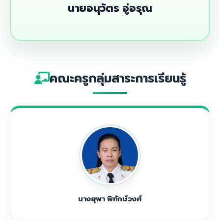
นายอนุวัตร อู่อรุณ
คณะครูกลุ่มสาระการเรียนรู้
นางยุพา พิทักษ์วงศ์