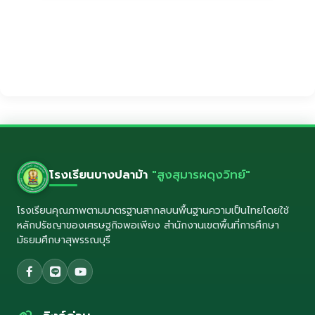
OBECQA โรงเรียน
บางปลาม้า “สูงสุมารผดุง
แบบรายงานกิจกรรม
วิทย์”
Big Cleaning Room
บันทึกข้อความขอใช้สถาน
ที่สถานศึกษาจัดงาน
โรงเรียนบางปลาม้า
"สูงสุมารผดุงวิทย์"
โรงเรียนคุณภาพตามมาตรฐานสากลบนพื้นฐานความเป็นไทยโดยใช้
หลักปรัชญาของเศรษฐกิจพอเพียง สำนักงานเขตพื้นที่การศึกษา
มัธยมศึกษาสุพรรณบุรี