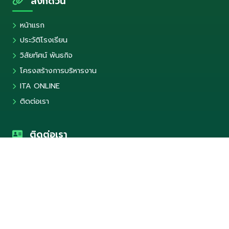
ลิงก์ด่วน
หน้าแรก
ประวัติโรงเรียน
วิสัยทัศน์ พันธกิจ
โครงสร้างการบริหารงาน
ITA ONLINE
ติดต่อเรา
ติดต่อเรา
304 หมู่ 5 ต.โคกคราม อ.บางปลาม้า จ.สุพรรณบุรี 72150
035-528553
info@smschool.ac.th
@532momjw